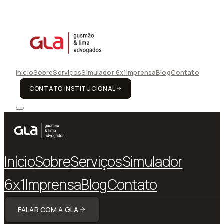
Início
Sobre
Serviços
Simulador 6x1
Imprensa
Blog
Contato
CONTATO INSTITUCIONAL
Início
Sobre
Serviços
Simulador
6x1
Imprensa
Blog
Contato
FALAR COM A GLA