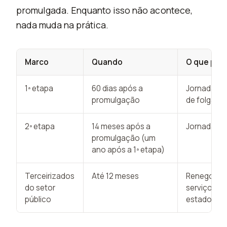
promulgada. Enquanto isso não acontece,
nada muda na prática.
Marco
Quando
O que pass
1ª etapa
60 dias após a
Jornada d
promulgação
de folga r
2ª etapa
14 meses após a
Jornada d
promulgação (um
ano após a 1ª etapa)
Terceirizados
Até 12 meses
Renegociaç
do setor
serviços te
público
estados e 