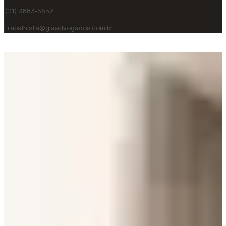
(21) 3883-5652
trabalhista@glaadvogados.com.br